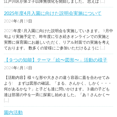
江戸川区が第２子以降無償化を開始しました。 思えば […]
2025年度4月入園に向けた説明会実施について
2024年6月19日
お知らせ
2025年度4月入園に向けた説明会を実施していきます。 9月中
旬より実施予定で、昨年度に引き続きオンラインでの実施と
実際に保育園にお越しいただく、リアル対面での実施を考え
ております。 数多くの皆様にご参加いただけるように […]
【９つの知能】テーマ「絵〜図形〜」活動の様子
2024年6月14日
未分類
【活動内容】様々な形や大きさの違う容器に蓋を合わせてみ
よう! まずは図形の確認。「まる、さんかく、しかく・・・
何があるかな？」と子ども達に問いかけます。３歳の子ども
達は部屋の中を一斉に探索し始めました。「あ！さんかく〜
[…]
園内活動