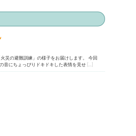
一般
取材・メディア掲載
「火災の避難訓練」の様子をお届けします。 今回
音にちょっぴりドキドキした表情を見せ […]