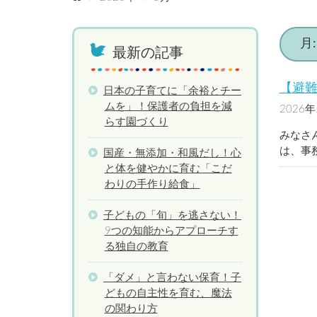
保育園理念
代表挨拶
保育理念
保育方針
保育園での生活
輝きベビー保育園 
輝きベビー保育園 
月
最新の記事
【避
日本の子育てに「余裕とチー
ムを」！保護者の負担を減
2026
らす園づくり
みなさ
は、事
国産・無添加・和風だし！心
と体を健やかに育む「こだ
わりの手作り給食」
子どもの「旬」を逃さない！
9つの知能からアプローチす
る独自の教育
「ダメ」と言わない保育！子
どもの自主性を育む、魔法
の関わり方