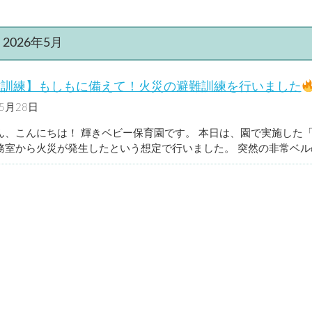
瑞江
篠崎
園児募集要項
入園までの流れ
:
2026年5月
難訓練】もしもに備えて！火災の避難訓練を行いました
年5月28日
篠崎
ん、こんにちは！ 輝きベビー保育園です。 本日は、園で実施した
務室から火災が発生したという想定で行いました。 突然の非常ベルの