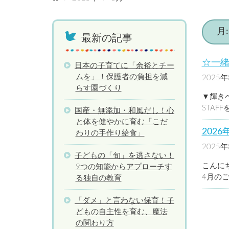
保育園理念
代表挨拶
保育理念
保育方針
保育園での生活
輝きベビー保育園 
輝きベビー保育園 
月
最新の記事
☆一
日本の子育てに「余裕とチー
ムを」！保護者の負担を減
2025
らす園づくり
▼輝き
STAF
国産・無添加・和風だし！心
と体を健やかに育む「こだ
202
わりの手作り給食」
2025
子どもの「旬」を逃さない！
こんに
9つの知能からアプローチす
4月の
る独自の教育
「ダメ」と言わない保育！子
どもの自主性を育む、魔法
の関わり方