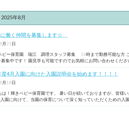
瑞江
篠崎
園児募集要項
入園までの流れ
:
2025年8月
緒に働く仲間を募集します☆
年8月21日
未分類
ベビー保育園 瑞江 調理スタッフ募集 16時まで勤務可能な方 
Fを募集中です！ 園見学も可能ですのでお気軽にお問い合わせください
6年度4月入園に向けた入園説明会を始めます！！！！
年8月18日
お知らせ
ちは！輝きベビー保育園です。 暑い日が続いておりますが、皆様いか
ご入園に向けて、当園の保育について深く知っていただくための入園説