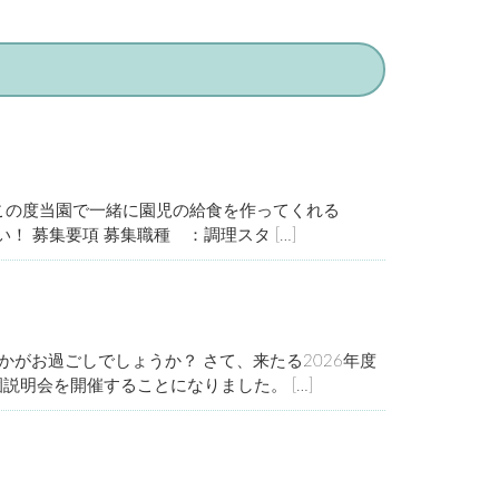
一般
取材・メディア掲載
この度当園で一緒に園児の給食を作ってくれる
！ 募集要項 募集職種 ：調理スタ […]
がお過ごしでしょうか？ さて、来たる2026年度
明会を開催することになりました。 […]