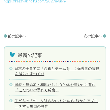
https://kagayakihoiku.com/2027nyuen/
前の記事へ
次の記事へ
最新の記事
日本の子育てに「余裕とチームを」！保護者の負担
を減らす園づくり
国産・無添加・和風だし！心と体を健やかに育む
「こだわりの手作り給食」
子どもの「旬」を逃さない！9つの知能からアプロ
ーチする独自の教育